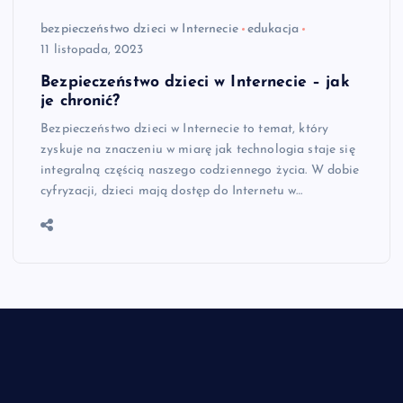
bezpieczeństwo dzieci w Internecie
edukacja
11 listopada, 2023
Bezpieczeństwo dzieci w Internecie – jak
je chronić?
Bezpieczeństwo dzieci w Internecie to temat, który
zyskuje na znaczeniu w miarę jak technologia staje się
integralną częścią naszego codziennego życia. W dobie
cyfryzacji, dzieci mają dostęp do Internetu w…