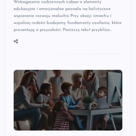
Wzbogacenie codziennych zabaw o elementy
edukacyjne i emocjonalne pozwala na holistyczne
wspieranie rozwoju malucha. Przy okazji śmiechu i
wspólnej radości budujemy fundamenty zaufania, które
procentują w przyszłości. Poniższy tekst przybliża…