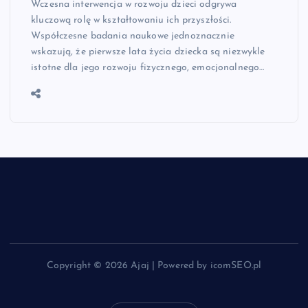
Wczesna interwencja w rozwoju dzieci odgrywa
kluczową rolę w kształtowaniu ich przyszłości.
Współczesne badania naukowe jednoznacznie
wskazują, że pierwsze lata życia dziecka są niezwykle
istotne dla jego rozwoju fizycznego, emocjonalnego…
Copyright © 2026 Ajaj | Powered by icomSEO.pl