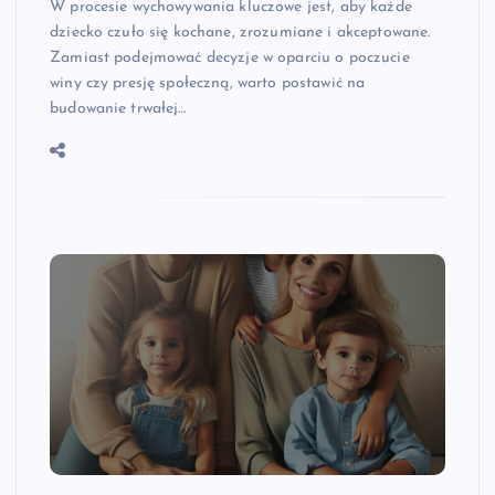
W procesie wychowywania kluczowe jest, aby każde
dziecko czuło się kochane, zrozumiane i akceptowane.
Zamiast podejmować decyzje w oparciu o poczucie
winy czy presję społeczną, warto postawić na
budowanie trwałej…