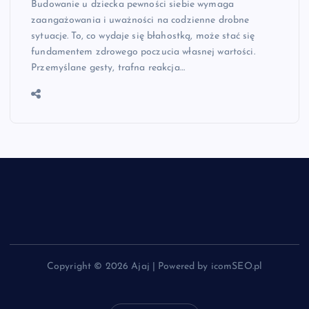
Budowanie u dziecka pewności siebie wymaga
zaangażowania i uważności na codzienne drobne
sytuacje. To, co wydaje się błahostką, może stać się
fundamentem zdrowego poczucia własnej wartości.
Przemyślane gesty, trafna reakcja…
Copyright © 2026 Ajaj | Powered by icomSEO.pl