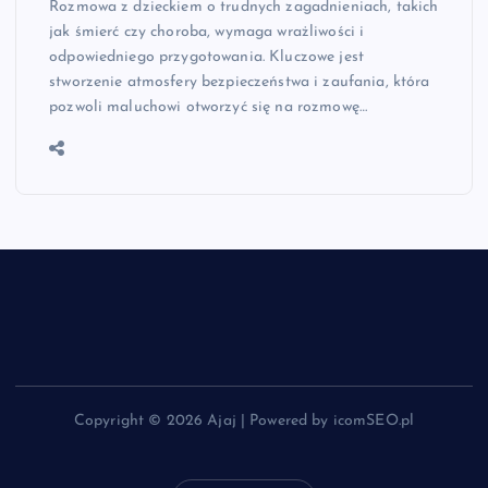
Rozmowa z dzieckiem o trudnych zagadnieniach, takich
jak śmierć czy choroba, wymaga wrażliwości i
odpowiedniego przygotowania. Kluczowe jest
stworzenie atmosfery bezpieczeństwa i zaufania, która
pozwoli maluchowi otworzyć się na rozmowę…
Copyright © 2026 Ajaj | Powered by icomSEO.pl