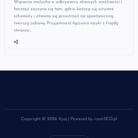
Wsparcie malucha w odkrywaniu własnych możliwości i
fantazji zaczyna się tam, gdzie kończą się sztywne
schematy i otwiera się przestrzeń na spontaniczną,
twórczą zabawę. Przyjemność łączenia nauki z frajdą
stwarza…
Copyright © 2026 Ajaj | Powered by icomSEO.pl