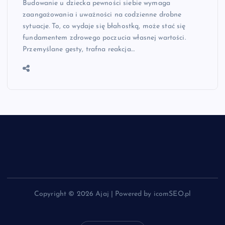
Budowanie u dziecka pewności siebie wymaga
zaangażowania i uważności na codzienne drobne
sytuacje. To, co wydaje się błahostką, może stać się
fundamentem zdrowego poczucia własnej wartości.
Przemyślane gesty, trafna reakcja…
Copyright © 2026 Ajaj | Powered by icomSEO.pl