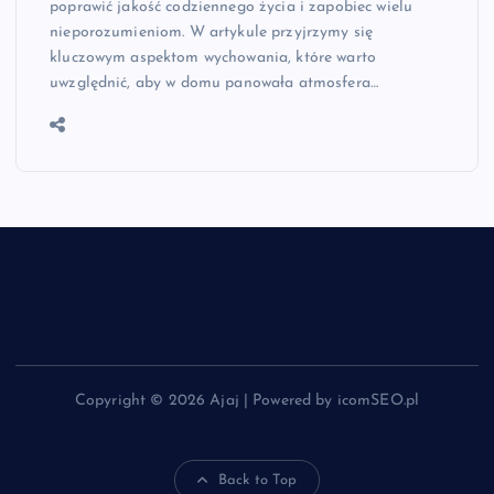
poprawić jakość codziennego życia i zapobiec wielu
nieporozumieniom. W artykule przyjrzymy się
kluczowym aspektom wychowania, które warto
uwzględnić, aby w domu panowała atmosfera…
Copyright © 2026 Ajaj | Powered by icomSEO.pl
Back to Top