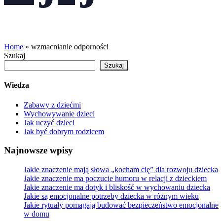
Home
»
wzmacnianie odporności
Szukaj
Szukaj
Wiedza
Zabawy z dziećmi
Wychowywanie dzieci
Jak uczyć dzieci
Jak być dobrym rodzicem
Najnowsze wpisy
Jakie znaczenie mają słowa „kocham cię” dla rozwoju dziecka
Jakie znaczenie ma poczucie humoru w relacji z dzieckiem
Jakie znaczenie ma dotyk i bliskość w wychowaniu dziecka
Jakie są emocjonalne potrzeby dziecka w różnym wieku
Jakie rytuały pomagają budować bezpieczeństwo emocjonalne
w domu