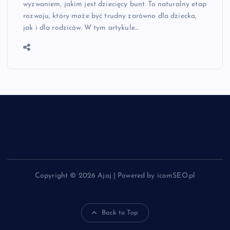
wyzwaniem, jakim jest dziecięcy bunt. To naturalny etap
rozwoju, który może być trudny zarówno dla dziecka,
jak i dla rodziców. W tym artykule…
Copyright © 2026 Ajaj | Powered by icomSEO.pl
Back to Top