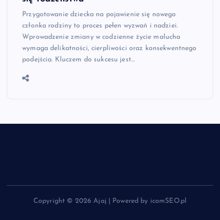
Przygotowanie dziecka na pojawienie się nowego
członka rodziny to proces pełen wyzwań i nadziei.
Wprowadzenie zmiany w codzienne życie malucha
wymaga delikatności, cierpliwości oraz konsekwentnego
podejścia. Kluczem do sukcesu jest…
Copyright © 2026 Ajaj | Powered by icomSEO.pl