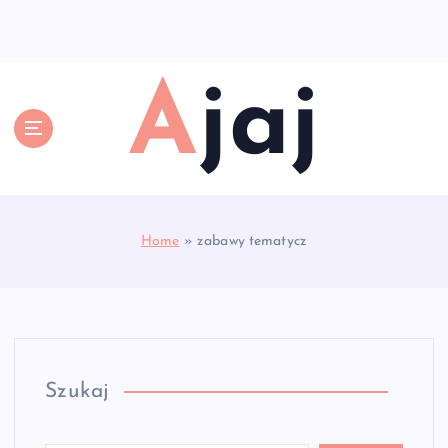
S
k
i
p
Ajaj
t
o
c
o
n
t
e
Home
»
zabawy tematycz
n
t
Szukaj