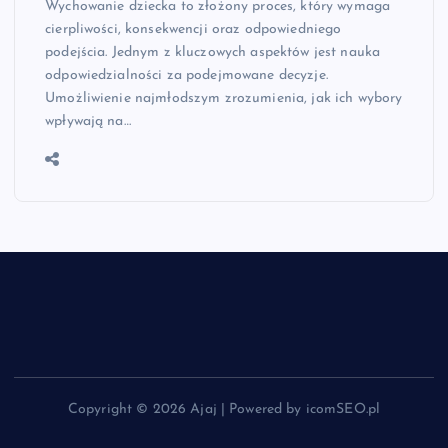
Wychowanie dziecka to złożony proces, który wymaga
cierpliwości, konsekwencji oraz odpowiedniego
podejścia. Jednym z kluczowych aspektów jest nauka
odpowiedzialności za podejmowane decyzje.
Umożliwienie najmłodszym zrozumienia, jak ich wybory
wpływają na…
Copyright © 2026 Ajaj | Powered by icomSEO.pl