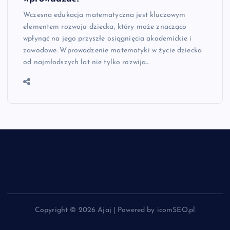
Wczesna edukacja matematyczna jest kluczowym
elementem rozwoju dziecka, który może znacząco
wpłynąć na jego przyszłe osiągnięcia akademickie i
zawodowe. Wprowadzenie matematyki w życie dziecka
od najmłodszych lat nie tylko rozwija…
Copyright © 2026 Ajaj | Powered by icomSEO.pl