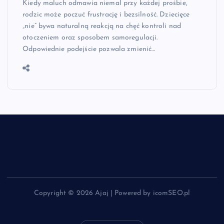
Kiedy maluch odmawia niemal przy każdej prośbie,
rodzic może poczuć frustrację i bezsilność. Dziecięce
„nie” bywa naturalną reakcją na chęć kontroli nad
otoczeniem oraz sposobem samoregulacji.
Odpowiednie podejście pozwala zmienić…
Copyright © 2026 Ajaj | Powered by icomSEO.pl