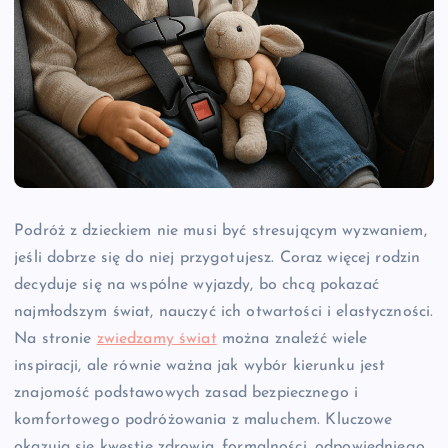
Podróż z dzieckiem nie musi być stresującym wyzwaniem,
jeśli dobrze się do niej przygotujesz. Coraz więcej rodzin
decyduje się na wspólne wyjazdy, bo chcą pokazać
najmłodszym świat, nauczyć ich otwartości i elastyczności.
Na stronie
zwiedzamy świat
można znaleźć wiele
inspiracji, ale równie ważna jak wybór kierunku jest
znajomość podstawowych zasad bezpiecznego i
komfortowego podróżowania z maluchem. Kluczowe
okazują się kwestie zdrowia, formalności, odpowiedniego