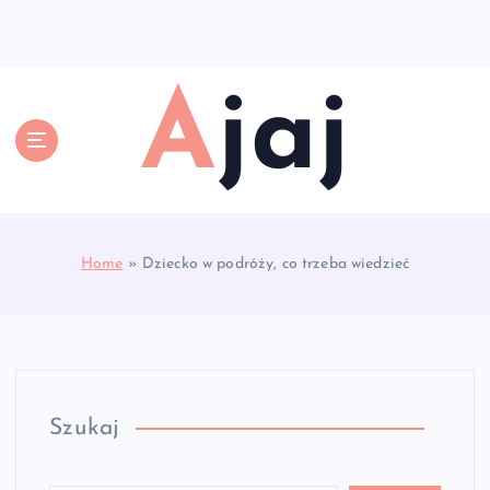
S
k
i
p
Ajaj
t
o
c
o
n
t
e
Home
»
Dziecko w podróży, co trzeba wiedzieć
n
t
Szukaj