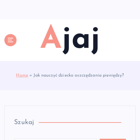
S
k
i
p
Ajaj
t
o
c
o
n
t
e
Home
»
Jak nauczyć dziecko oszczędzania pieniędzy?
n
t
Szukaj