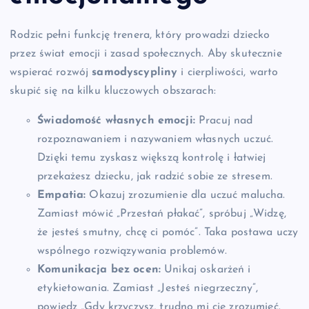
Rodzic pełni funkcję trenera, który prowadzi dziecko
przez świat emocji i zasad społecznych. Aby skutecznie
wspierać rozwój
samodyscypliny
i cierpliwości, warto
skupić się na kilku kluczowych obszarach:
Świadomość własnych emocji:
Pracuj nad
rozpoznawaniem i nazywaniem własnych uczuć.
Dzięki temu zyskasz większą kontrolę i łatwiej
przekażesz dziecku, jak radzić sobie ze stresem.
Empatia:
Okazuj zrozumienie dla uczuć malucha.
Zamiast mówić „Przestań płakać”, spróbuj „Widzę,
że jesteś smutny, chcę ci pomóc”. Taka postawa uczy
wspólnego rozwiązywania problemów.
Komunikacja bez ocen:
Unikaj oskarżeń i
etykietowania. Zamiast „Jesteś niegrzeczny”,
powiedz „Gdy krzyczysz, trudno mi cię zrozumieć.