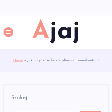
S
k
i
p
Ajaj
t
o
c
o
n
t
e
Home
»
Jak uczyć dziecko cierpliwości i samokontroli
n
t
Szukaj