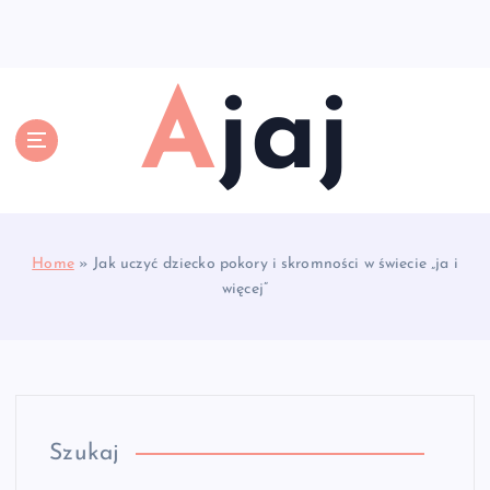
S
k
i
p
Ajaj
t
o
c
o
n
t
e
Home
»
Jak uczyć dziecko pokory i skromności w świecie „ja i
n
więcej”
t
Szukaj