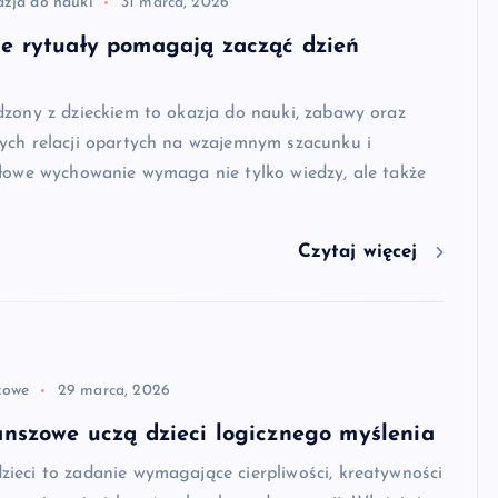
azja do nauki
31 marca, 2026
ne rytuały pomagają zacząć dzień
zony z dzieckiem to okazja do nauki, zabawy oraz
ych relacji opartych na wzajemnym szacunku i
dłowe wychowanie wymaga nie tylko wiedzy, ale także
Czytaj więcej
zowe
29 marca, 2026
anszowe uczą dzieci logicznego myślenia
ieci to zadanie wymagające cierpliwości, kreatywności