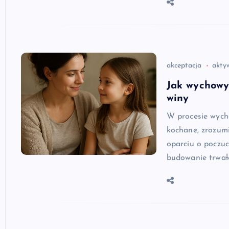
akceptacja
akty
Jak wychowyw
winy
W procesie wycho
kochane, zrozum
oparciu o poczuc
budowanie trwał