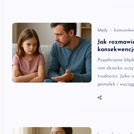
błędy
komunika
Jak rozmawia
konsekwencj
Popełnianie błęd
nim dziecko uczy
trudności. Jako 
pomyłek i wycią