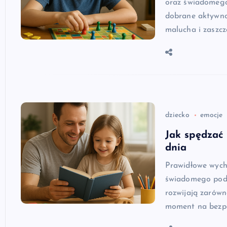
oraz świadomego 
dobrane aktywno
malucha i zaszcz
dziecko
emocje
Jak spędzać
dnia
Prawidłowe wycho
świadomego pode
rozwijają zarówn
moment na bezpo