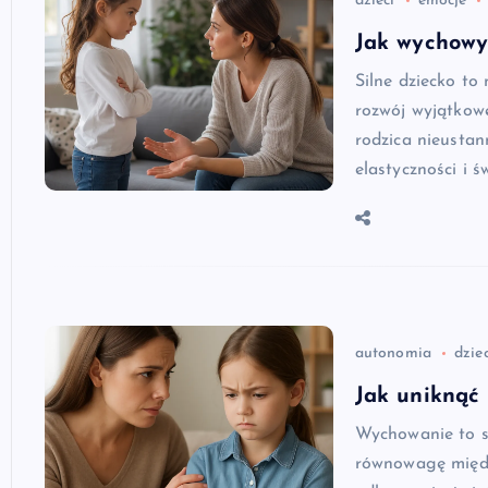
dzieci
emocje
Jak wychowy
Silne dziecko to
rozwój wyjątkow
rodzica nieustan
elastyczności i 
autonomia
dziec
Jak uniknąć
Wychowanie to s
równowagę międz