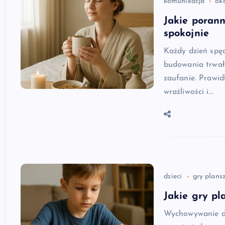
komunikacja
ok
Jakie poran
spokojnie
Każdy dzień spęd
budowania trwał
zaufanie. Prawi
wrażliwości i…
dzieci
gry plans
Jakie gry pl
Wychowywanie dz