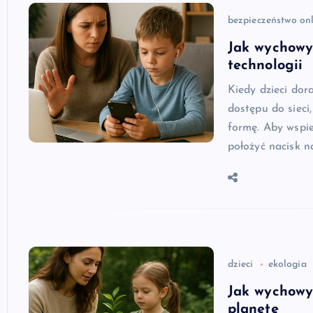
bezpieczeństwo on
Jak wychowy
technologii
Kiedy dzieci dor
dostępu do siec
formę. Aby wspi
położyć nacisk n
dzieci
ekologia
Jak wychowyw
planetę