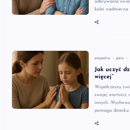
odkrywania świa
kolei nadmierna
empatia
pers
Jak uczyć dz
więcej”
Współczesny świa
swojej wartości,
innych. Wychowan
pomaga dziecku 