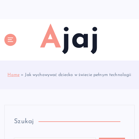
S
k
i
p
Ajaj
t
o
c
o
n
t
e
Home
»
Jak wychowywać dziecko w świecie pełnym technologii
n
t
Szukaj