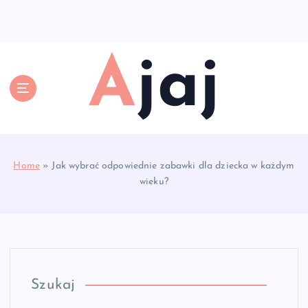
S
k
i
p
Ajaj
t
o
c
o
n
t
e
Home
»
Jak wybrać odpowiednie zabawki dla dziecka w każdym
n
wieku?
t
Szukaj