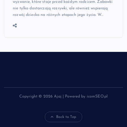
wyzwanie, które staje przed każdym rodzicem. Zabawki
nie tylko dostarczają rozrywki, ale również wspierają
rozwój dziecka na różnych etapach jego życia. W…
Copyright © 2026 Ajaj | Powered by icomSEO.pl
Back to Top