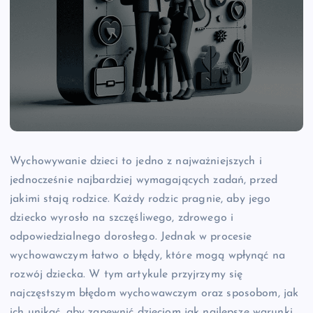
Wychowywanie dzieci to jedno z najważniejszych i
jednocześnie najbardziej wymagających zadań, przed
jakimi stają rodzice. Każdy rodzic pragnie, aby jego
dziecko wyrosło na szczęśliwego, zdrowego i
odpowiedzialnego dorosłego. Jednak w procesie
wychowawczym łatwo o błędy, które mogą wpłynąć na
rozwój dziecka. W tym artykule przyjrzymy się
najczęstszym błędom wychowawczym oraz sposobom, jak
ich unikać, aby zapewnić dzieciom jak najlepsze warunki