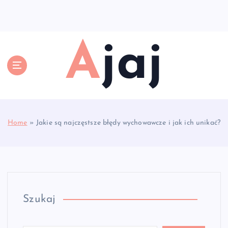
S
k
i
p
Ajaj
t
o
c
o
n
t
e
Home
»
Jakie są najczęstsze błędy wychowawcze i jak ich unikać?
n
t
Szukaj