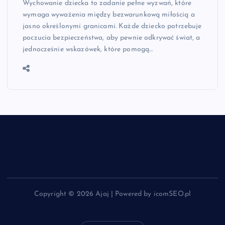
Wychowanie dziecka to zadanie pełne wyzwań, które
wymaga wyważenia między bezwarunkową miłością a
jasno określonymi granicami. Każde dziecko potrzebuje
poczucia bezpieczeństwa, aby pewnie odkrywać świat, a
jednocześnie wskazówek, które pomogą…
Copyright © 2026 Ajaj | Powered by icomSEO.pl