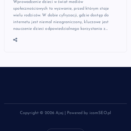
Wprowadzenie dzieci w świat mediów
społecznościowych to wyzwanie, przed którym staje
wielu rodziców. W dobie cyfryzacji, gdzie dostęp do
internetu jest niemal nieograniczony, kluczowe jest
nauczenie dzieci odpowiedzialnego korzystania z…
Copyright © 2026 Ajaj | Powered by icomSEO.pl