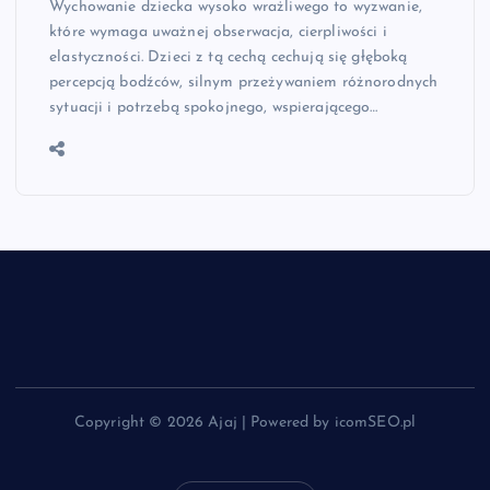
Wychowanie dziecka wysoko wrażliwego to wyzwanie,
które wymaga uważnej obserwacja, cierpliwości i
elastyczności. Dzieci z tą cechą cechują się głęboką
percepcją bodźców, silnym przeżywaniem różnorodnych
sytuacji i potrzebą spokojnego, wspierającego…
Copyright © 2026 Ajaj | Powered by icomSEO.pl