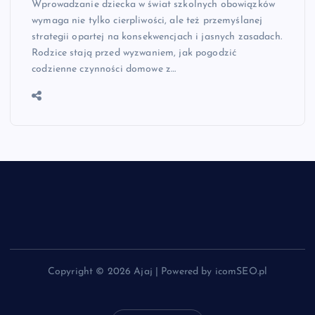
Wprowadzanie dziecka w świat szkolnych obowiązków
wymaga nie tylko cierpliwości, ale też przemyślanej
strategii opartej na konsekwencjach i jasnych zasadach.
Rodzice stają przed wyzwaniem, jak pogodzić
codzienne czynności domowe z…
Copyright © 2026 Ajaj | Powered by icomSEO.pl