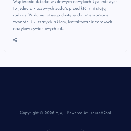
Wspieranie dziecka w zdrowych nawykach żywieniowych
to jedno z kluczowych zadań, przed którymi stają
rodzice. W dobie łatwego dostępu do przetworzonej
żywności i kuszących reklam, kształtowanie zdrowych
nawyków żywieniowych od…
Copyright © 2026 Ajaj | Powered by icomSEO.pl