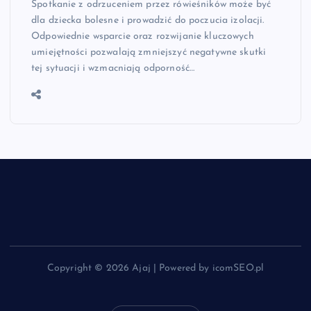
Spotkanie z odrzuceniem przez rówieśników może być
dla dziecka bolesne i prowadzić do poczucia izolacji.
Odpowiednie wsparcie oraz rozwijanie kluczowych
umiejętności pozwalają zmniejszyć negatywne skutki
tej sytuacji i wzmacniają odporność…
Copyright © 2026 Ajaj | Powered by icomSEO.pl