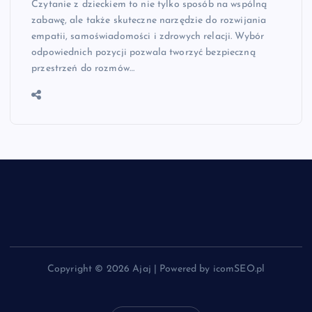
Czytanie z dzieckiem to nie tylko sposób na wspólną
zabawę, ale także skuteczne narzędzie do rozwijania
empatii, samoświadomości i zdrowych relacji. Wybór
odpowiednich pozycji pozwala tworzyć bezpieczną
przestrzeń do rozmów…
Copyright © 2026 Ajaj | Powered by icomSEO.pl