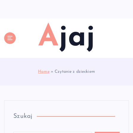
S
k
i
p
Ajaj
t
o
c
o
n
t
e
Home
»
Czytanie z dzieckiem
n
t
Szukaj