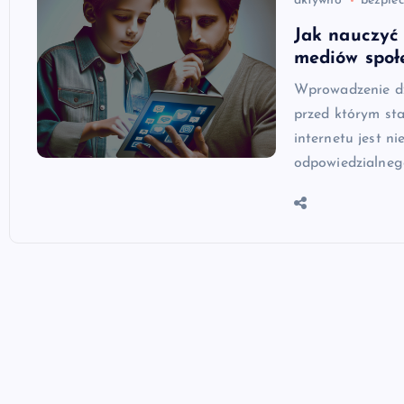
aktywno
bezpiec
Jak nauczyć
mediów społ
Wprowadzenie dz
przed którym sta
internetu jest n
odpowiedzialneg