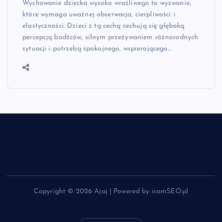
Wychowanie dziecka wysoko wrażliwego to wyzwanie,
które wymaga uważnej obserwacja, cierpliwości i
elastyczności. Dzieci z tą cechą cechują się głęboką
percepcją bodźców, silnym przeżywaniem różnorodnych
sytuacji i potrzebą spokojnego, wspierającego…
Copyright © 2026 Ajaj | Powered by icomSEO.pl