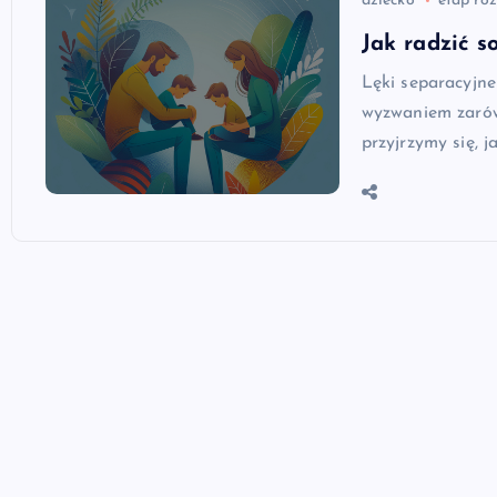
dziecko
etap ro
Jak radzić s
Lęki separacyjne
wyzwaniem zarów
przyjrzymy się, j