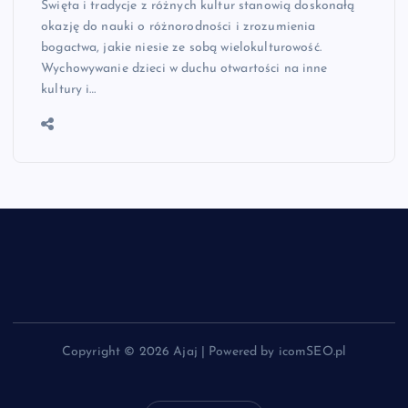
Święta i tradycje z różnych kultur stanowią doskonałą
okazję do nauki o różnorodności i zrozumienia
bogactwa, jakie niesie ze sobą wielokulturowość.
Wychowywanie dzieci w duchu otwartości na inne
kultury i…
Copyright © 2026 Ajaj | Powered by icomSEO.pl