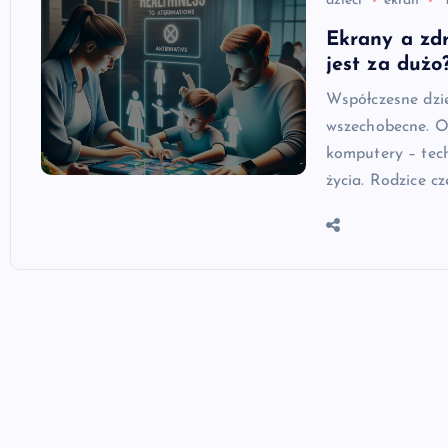
dzieci
ekran
Ekrany a zdr
jest za dużo
Współczesne dzie
wszechobecne. Od
komputery – tech
życia. Rodzice c