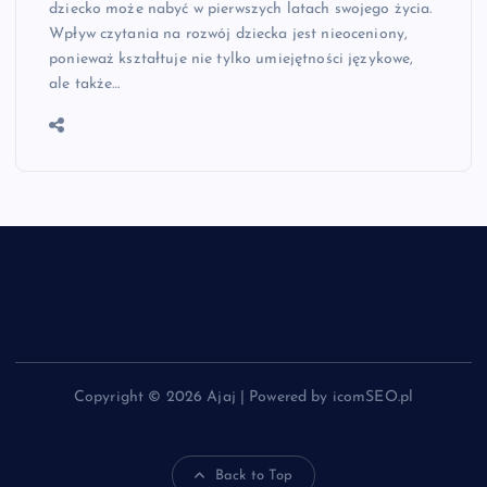
dziecko może nabyć w pierwszych latach swojego życia.
Wpływ czytania na rozwój dziecka jest nieoceniony,
ponieważ kształtuje nie tylko umiejętności językowe,
ale także…
Copyright © 2026 Ajaj | Powered by icomSEO.pl
Back to Top