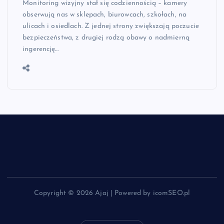
Monitoring wizyjny stał się codziennością – kamery
obserwują nas w sklepach, biurowcach, szkołach, na
ulicach i osiedlach. Z jednej strony zwiększają poczucie
bezpieczeństwa, z drugiej rodzą obawy o nadmierną
ingerencję…
Copyright © 2026 Ajaj | Powered by icomSEO.pl