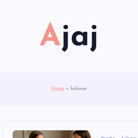
Ajaj
Home
»
kolonie