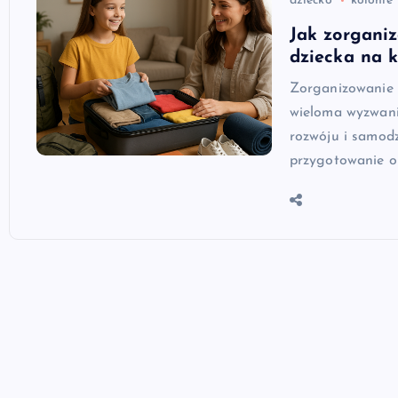
dziecko
kolonie
Jak zorgani
dziecka na k
Zorganizowanie p
wieloma wyzwani
rozwóju i samodz
przygotowanie o