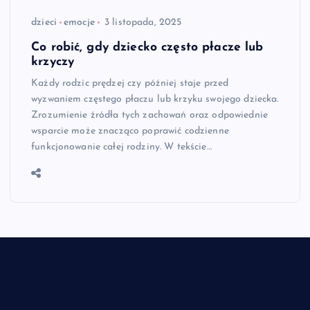
dzieci
emocje
3 listopada, 2025
Co robić, gdy dziecko często płacze lub
krzyczy
Każdy rodzic prędzej czy później staje przed
wyzwaniem częstego płaczu lub krzyku swojego dziecka.
Zrozumienie źródła tych zachowań oraz odpowiednie
wsparcie może znacząco poprawić codzienne
funkcjonowanie całej rodziny. W tekście…