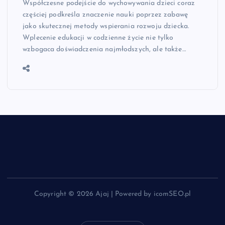
Współczesne podejście do wychowywania dzieci coraz
częściej podkreśla znaczenie nauki poprzez zabawę
jako skutecznej metody wspierania rozwoju dziecka.
Wplecenie edukacji w codzienne życie nie tylko
wzbogaca doświadczenia najmłodszych, ale także…
Copyright © 2026 Ajaj | Powered by icomSEO.pl