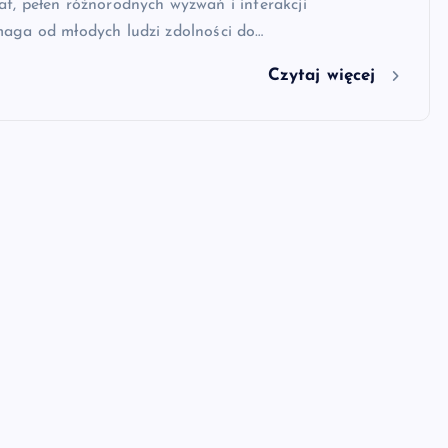
t, pełen różnorodnych wyzwań i interakcji
maga od młodych ludzi zdolności do…
Czytaj więcej