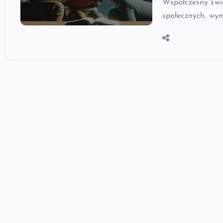
Współczesny świa
społecznych, wy