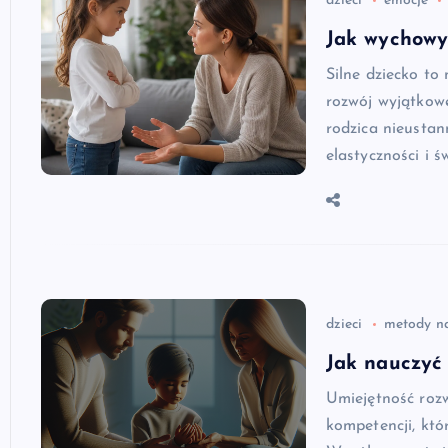
dzieci
emocje
Jak wychowy
Silne dziecko to
rozwój wyjątkow
rodzica nieustan
elastyczności i 
dzieci
metody n
Jak nauczyć
Umiejętność rozw
kompetencji, któ