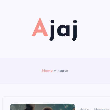
Ajaj
Home
»
nauce