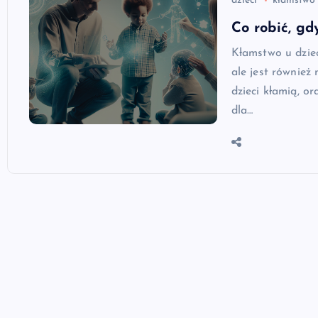
dzieci
kłamstwo
Co robić, gd
Kłamstwo u dziec
ale jest również
dzieci kłamią, o
dla…