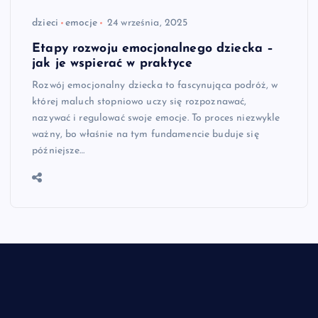
dzieci
emocje
24 września, 2025
Etapy rozwoju emocjonalnego dziecka –
jak je wspierać w praktyce
Rozwój emocjonalny dziecka to fascynująca podróż, w
której maluch stopniowo uczy się rozpoznawać,
nazywać i regulować swoje emocje. To proces niezwykle
ważny, bo właśnie na tym fundamencie buduje się
późniejsze…