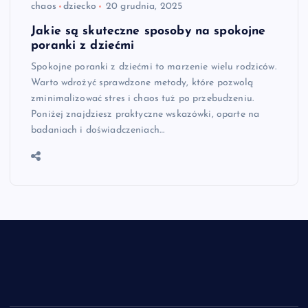
chaos
dziecko
20 grudnia, 2025
Jakie są skuteczne sposoby na spokojne
poranki z dziećmi
Spokojne poranki z dziećmi to marzenie wielu rodziców.
Warto wdrożyć sprawdzone metody, które pozwolą
zminimalizować stres i chaos tuż po przebudzeniu.
Poniżej znajdziesz praktyczne wskazówki, oparte na
badaniach i doświadczeniach…