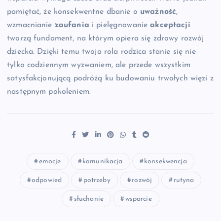
pamiętać, że konsekwentne dbanie o
uważność
,
wzmacnianie
zaufania
i pielęgnowanie
akceptacji
tworzą fundament, na którym opiera się zdrowy rozwój
dziecka. Dzięki temu twoja rola rodzica stanie się nie
tylko codziennym wyzwaniem, ale przede wszystkim
satysfakcjonującą podróżą ku budowaniu trwałych więzi z
następnym pokoleniem.
emocje
komunikacja
konsekwencja
odpowied
potrzeby
rozwój
rutyna
słuchanie
wsparcie