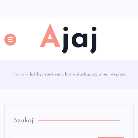
S
k
i
p
Ajaj
t
o
c
o
n
t
e
Home
»
Jak być rodzicem, który słucha, rozumie i wspiera
n
t
Szukaj