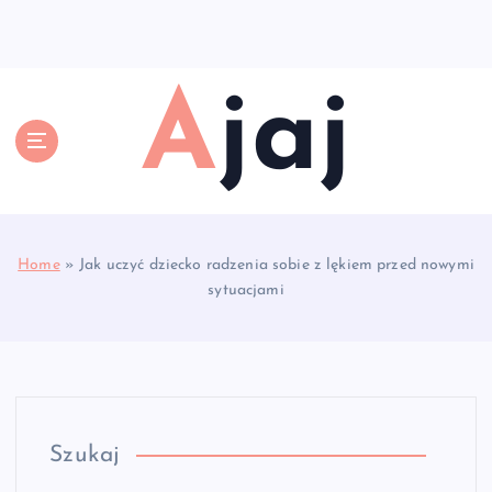
S
k
i
p
Ajaj
t
o
c
o
n
t
e
Home
»
Jak uczyć dziecko radzenia sobie z lękiem przed nowymi
n
sytuacjami
t
Szukaj