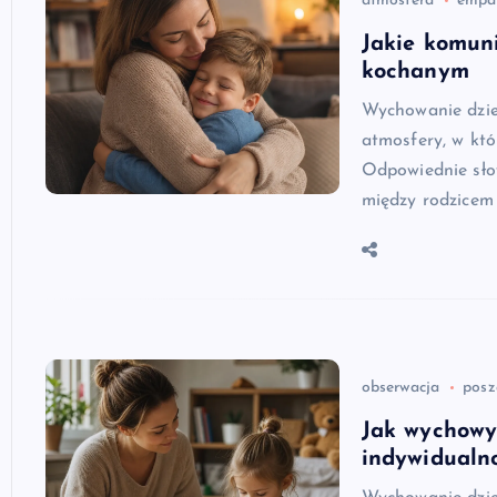
atmosfera
empa
Jakie komun
kochanym
Wychowanie dzie
atmosfery, w któ
Odpowiednie sło
między rodzicem
obserwacja
posz
Jak wychowy
indywidualn