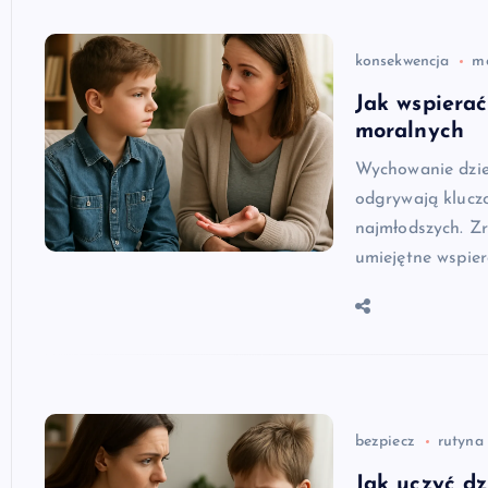
konsekwencja
m
Jak wspiera
moralnych
Wychowanie dziec
odgrywają klucz
najmłodszych. Z
umiejętne wspie
bezpiecz
rutyna
Jak uczyć dz