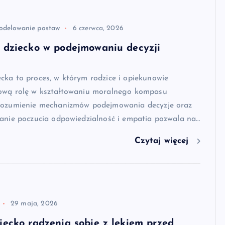
odelowanie postaw
6 czerwca, 2026
ć dziecko w podejmowaniu decyzji
ka to proces, w którym rodzice i opiekunowie
ową rolę w kształtowaniu moralnego kompasu
rozumienie mechanizmów podejmowania decyzje oraz
ranie poczucia odpowiedzialność i empatia pozwala na…
Czytaj więcej
29 maja, 2026
iecko radzenia sobie z lękiem przed