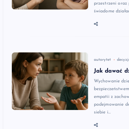
przestrzeni oraz
świadome działa
autorytet
decyzj
Jak dawać dz
Wychowanie dzie
bezpieczeństwem
empatii z zacho
podejmowanie dr
siebie i…