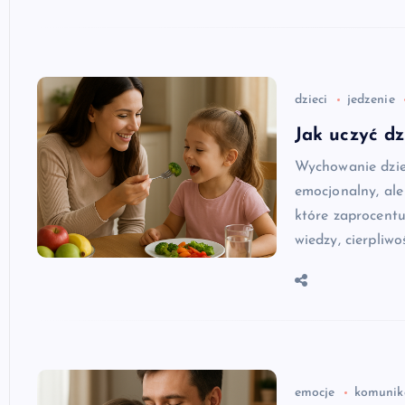
dzieci
jedzenie
Jak uczyć d
Wychowanie dziec
emocjonalny, al
które zaprocentu
wiedzy, cierpliwoś
emocje
komunik