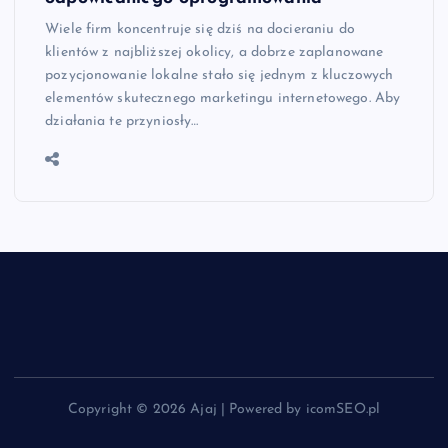
Wiele firm koncentruje się dziś na docieraniu do
klientów z najbliższej okolicy, a dobrze zaplanowane
pozycjonowanie lokalne stało się jednym z kluczowych
elementów skutecznego marketingu internetowego. Aby
działania te przyniosły…
Copyright © 2026 Ajaj | Powered by icomSEO.pl