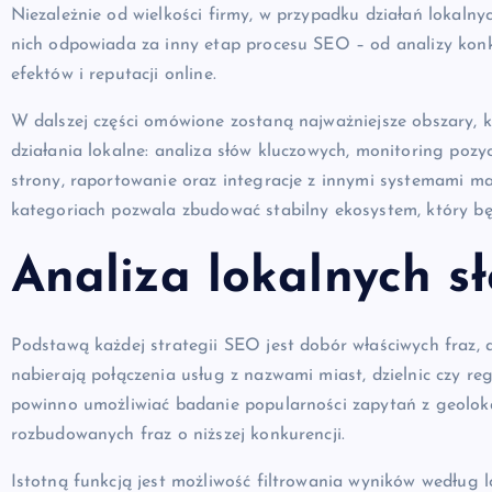
Niezależnie od wielkości firmy, w przypadku działań lokaln
nich odpowiada za inny etap procesu SEO – od analizy konku
efektów i reputacji online.
W dalszej części omówione zostaną najważniejsze obszary,
działania lokalne: analiza słów kluczowych, monitoring pozyc
strony, raportowanie oraz integracje z innymi systemami 
kategoriach pozwala zbudować stabilny ekosystem, który będz
Analiza lokalnych s
Podstawą każdej strategii SEO jest dobór właściwych fraz,
nabierają połączenia usług z nazwami miast, dzielnic czy 
powinno umożliwiać badanie popularności zapytań z geolokali
rozbudowanych fraz o niższej konkurencji.
Istotną funkcją jest możliwość filtrowania wyników według lo