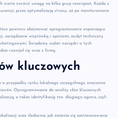
ych warto zwrócić uwagę na kilka grup rozwiązań. Każda z
rencji, przez optymalizację strony, aż po monitorowanie
 które powinno obejmować oprogramowanie wspierające
ji, zarządzanie wizytówką i opiniami, audyt techniczny
marketingowymi. Świadomy wybór narzędzi w tych
ie rozwijał się wraz z firmą.
łów kluczowych
 a w przypadku rynku lokalnego szczególnego znaczenia
regionów. Oprogramowanie do analizy słów kluczowych
zacją, a także identyfikację tzw. długiego ogona, czyli
kalizacji oraz śledzenia, jak zmienia się zainteresowanie