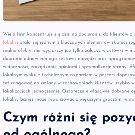
Wiele firm koncentruje się dziś na docieraniu do klientów z
lokalne
stało się jednym z kluczowych elementów skuteczneg
realne efekty, nie wystarczy już tylko założyć wizytówki w m
dobranie odpowiedniego zestawu narzędzi oraz oprogramowa
widoczności, zarządzanie opiniami i optymalizację strony. 
lokalnym rynku z technicznym wsparciem w postaci dopasowa
też reagować na zmiany w zachowaniach klientów, szybko wy
lokalizacjach jednocześnie. Ostatecznie właściwie dobrane
lokalny biznes może rywalizować z większymi graczami w swo
Czym różni się pozy
od ogólnego?