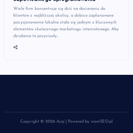
Wiele firm koncentruje się dziś na docieraniu do
klientów z najbliższej okolicy, a dobrze zaplanowane
pozycjonowanie lokalne stało się jednym z kluczowych
elementów skutecznego marketingu internetowego. Aby
działania te przyniosły…
Copyright © 2026 Ajaj | Powered by icomSEO.pl